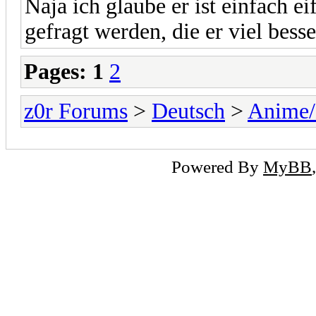
Naja ich glaube er ist einfach e
gefragt werden, die er viel bess
Pages:
1
2
z0r Forums
>
Deutsch
>
Anime
Powered By
MyBB