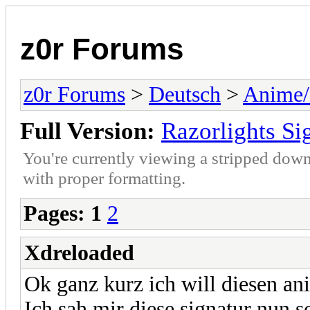
z0r Forums
z0r Forums
>
Deutsch
>
Anime
Full Version:
Razorlights Si
You're currently viewing a stripped down
with proper formatting.
Pages:
1
2
Xdreloaded
Ok ganz kurz ich will diesen an
Ich sah mir diese signatur nun 