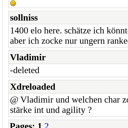
sollniss
1400 elo here. schätze ich könn
aber ich zocke nur ungern ranke
Vladimir
-deleted
Xdreloaded
@ Vladimir und welchen char zo
stärke int und agility ?
Pages:
1
2