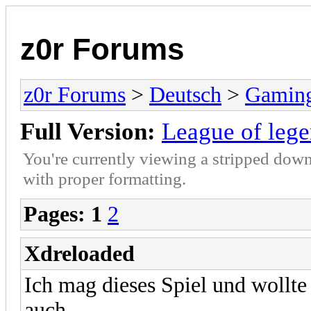
z0r Forums
z0r Forums
>
Deutsch
>
Gamin
Full Version:
League of leg
You're currently viewing a stripped down
with proper formatting.
Pages:
1
2
Xdreloaded
Ich mag dieses Spiel und wollte
auch.