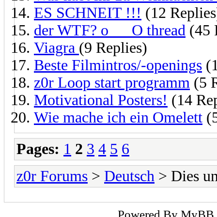
ES SCHNEIT !!!
(12 Replies
der WTF? o___O thread
(45 
Viagra
(9 Replies)
Beste Filmintros/-openings
(1
z0r Loop start programm
(5 R
Motivational Posters!
(14 Rep
Wie mache ich ein Omelett
(5
Pages:
1
2
3
4
5
6
z0r Forums
>
Deutsch
> Dies u
Powered By
MyBB