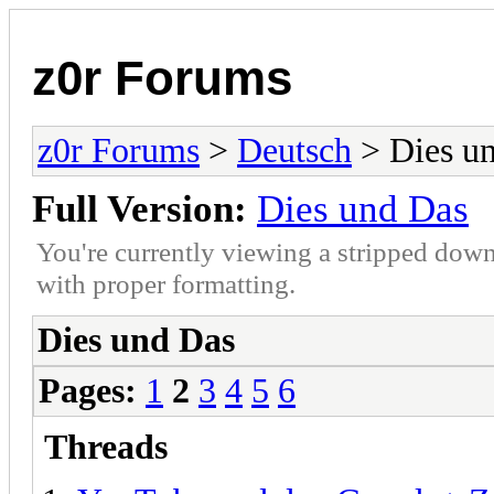
z0r Forums
z0r Forums
>
Deutsch
> Dies u
Full Version:
Dies und Das
You're currently viewing a stripped down
with proper formatting.
Dies und Das
Pages:
1
2
3
4
5
6
Threads